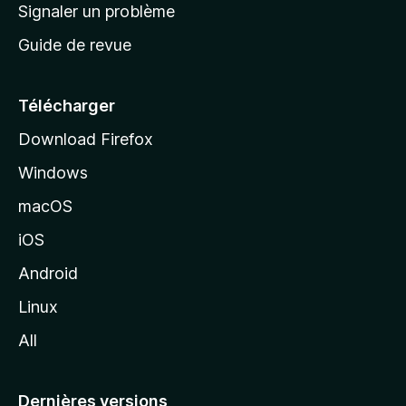
a
Signaler un problème
t
c
a
Guide de revue
c
n
t
u
e
Télécharger
i
Download Firefox
l
Windows
d
e
macOS
M
iOS
o
z
Android
i
Linux
l
All
l
a
Dernières versions