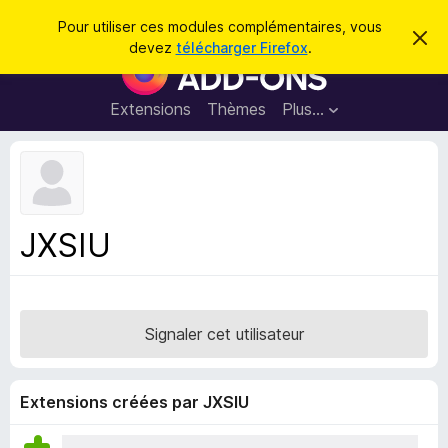
R
Connexion
Pour utiliser ces modules complémentaires, vous
C
e
devez
télécharger Firefox
.
a
M
c
c
o
h
h
e
d
Extensions
Thèmes
Plus…
e
r
u
c
r
e
l
c
m
e
e
h
s
s
e
s
p
a
JXSIU
r
g
o
e
u
r
l
Signaler cet utilisateur
e
n
a
Extensions créées par JXSIU
v
i