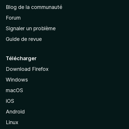
e
a
’
Blog de la communauté
n
d
i
t
’
Forum
n
s
a
Signaler un problème
t
c
a
Guide de revue
c
n
t
u
e
Télécharger
i
Download Firefox
l
Windows
d
e
macOS
M
iOS
o
z
Android
i
Linux
l