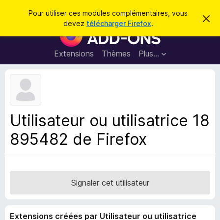
R
Connexion
Pour utiliser ces modules complémentaires, vous
C
e
devez
télécharger Firefox
.
a
M
c
c
o
h
h
e
d
Extensions
Thèmes
Plus…
e
r
u
c
r
e
l
c
m
e
e
h
s
s
e
s
p
a
Utilisateur ou utilisatrice 18
r
g
o
e
895482 de Firefox
u
r
l
e
n
Signaler cet utilisateur
a
v
Extensions créées par Utilisateur ou utilisatrice
i