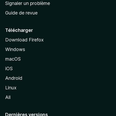
a
Signaler un problème
t
c
a
Guide de revue
c
n
t
u
e
Télécharger
i
Download Firefox
l
Windows
d
e
macOS
M
iOS
o
z
Android
i
Linux
l
All
l
a
Dernières versions