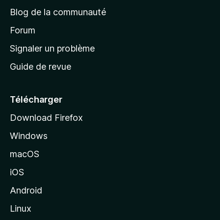
e
a
’
Blog de la communauté
n
d
i
t
’
Forum
n
s
a
Signaler un problème
t
c
a
Guide de revue
c
n
t
u
e
Télécharger
i
Download Firefox
l
Windows
d
e
macOS
M
iOS
o
z
Android
i
Linux
l