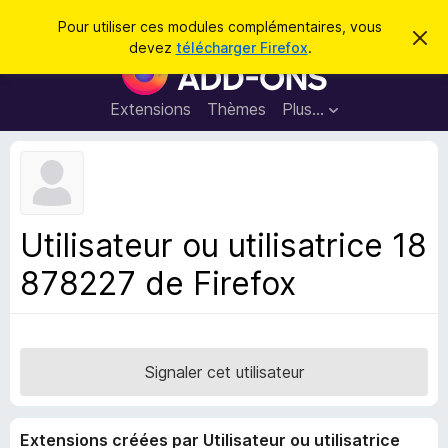
R
Connexion
Pour utiliser ces modules complémentaires, vous
C
e
devez
télécharger Firefox
.
a
M
c
c
o
h
h
e
d
Extensions
Thèmes
Plus…
e
r
u
c
r
e
l
c
m
e
e
h
s
s
e
s
p
a
Utilisateur ou utilisatrice 18
r
g
o
e
878227 de Firefox
u
r
l
e
n
Signaler cet utilisateur
a
v
Extensions créées par Utilisateur ou utilisatrice
i