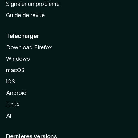
a
Signaler un problème
t
c
a
Guide de revue
c
n
t
u
e
Télécharger
i
Download Firefox
l
Windows
d
e
macOS
M
iOS
o
z
Android
i
Linux
l
All
l
a
Dernières versions