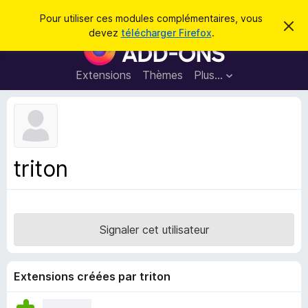
R
Connexion
Pour utiliser ces modules complémentaires, vous
C
e
devez
télécharger Firefox
.
a
M
c
c
o
h
h
e
d
Extensions
Thèmes
Plus…
e
r
u
c
r
e
l
c
m
e
e
h
s
s
e
s
p
a
triton
r
g
o
e
u
r
l
Signaler cet utilisateur
e
n
a
Extensions créées par triton
v
i