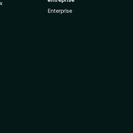
ux
Enterprise