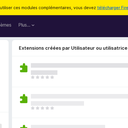
utiliser ces modules complémentaires, vous devez
télécharger Fir
hèmes
Plus…
Extensions créées par Utilisateur ou utilisatric
I
l
n
’
y
a
I
a
l
u
n
c
’