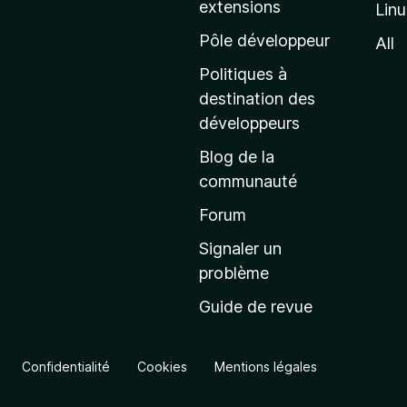
extensions
Lin
g
e
Pôle développeur
All
d
Politiques à
’
destination des
a
développeurs
c
Blog de la
c
communauté
u
e
Forum
i
Signaler un
l
problème
d
Guide de revue
e
M
o
Confidentialité
Cookies
Mentions légales
z