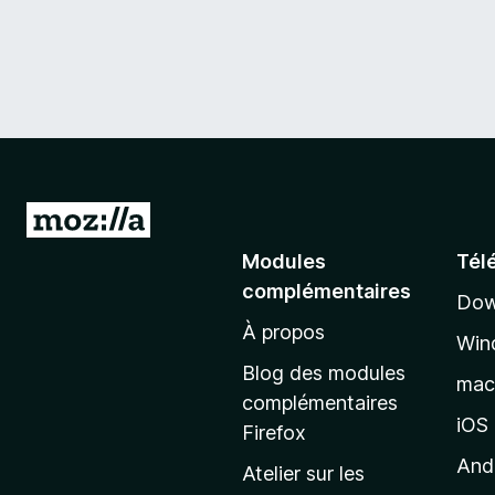
A
l
Modules
Tél
l
complémentaires
Dow
e
À propos
r
Win
à
Blog des modules
ma
l
complémentaires
a
iOS
Firefox
p
And
Atelier sur les
a