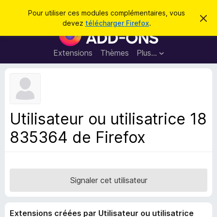
R
Connexion
Pour utiliser ces modules complémentaires, vous
C
e
devez
télécharger Firefox
.
a
M
c
c
o
h
h
e
d
Extensions
Thèmes
Plus…
e
r
u
c
r
e
l
c
m
e
e
h
s
s
e
s
p
a
Utilisateur ou utilisatrice 18
r
g
o
e
835364 de Firefox
u
r
l
e
n
Signaler cet utilisateur
a
v
Extensions créées par Utilisateur ou utilisatrice
i