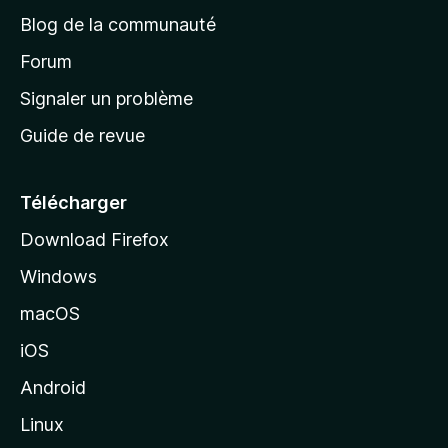
e
a
’
Blog de la communauté
n
d
i
t
’
Forum
n
s
a
Signaler un problème
t
c
a
Guide de revue
c
n
t
u
e
Télécharger
i
Download Firefox
l
Windows
d
e
macOS
M
iOS
o
z
Android
i
Linux
l