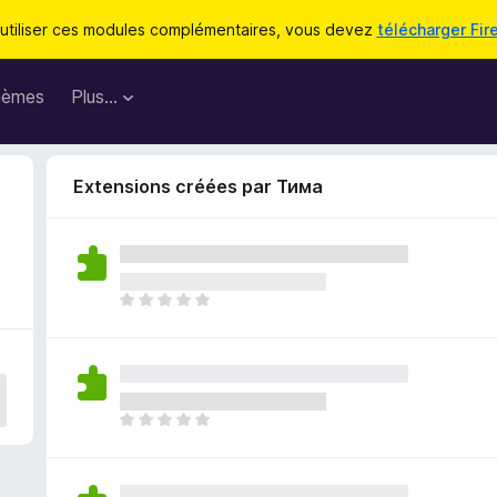
utiliser ces modules complémentaires, vous devez
télécharger Fir
hèmes
Plus…
Extensions créées par Тима
I
l
n
’
y
a
I
a
l
u
n
c
’