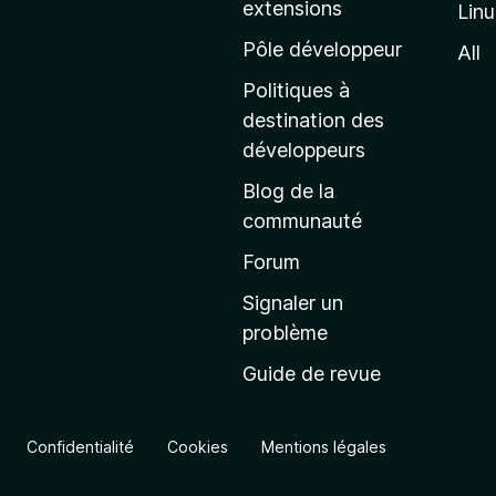
extensions
Lin
g
e
Pôle développeur
All
d
Politiques à
’
destination des
a
développeurs
c
Blog de la
c
communauté
u
e
Forum
i
Signaler un
l
problème
d
Guide de revue
e
M
o
Confidentialité
Cookies
Mentions légales
z