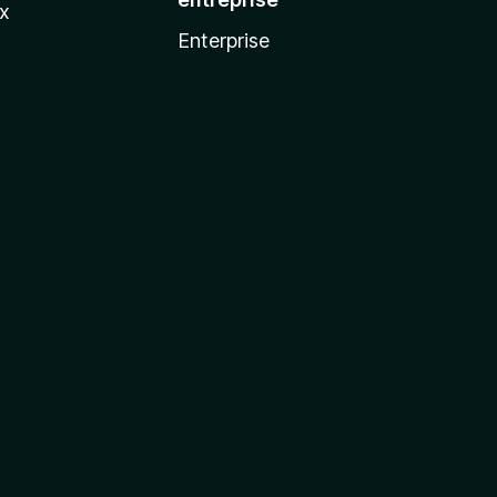
ux
Enterprise