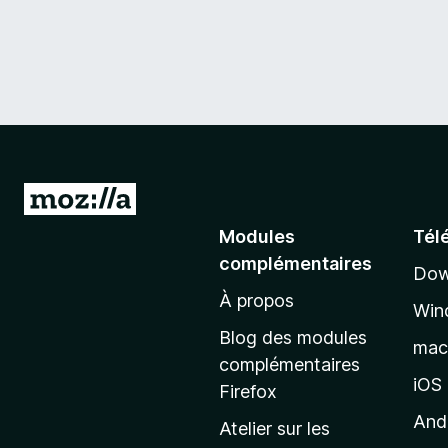
A
l
Modules
Tél
l
complémentaires
Dow
e
À propos
r
Win
à
Blog des modules
ma
l
complémentaires
a
iOS
Firefox
p
And
Atelier sur les
a