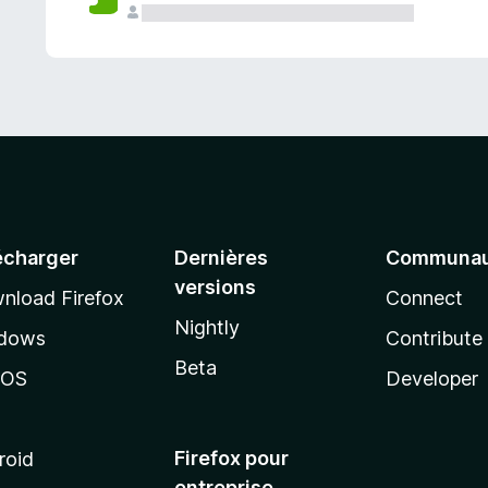
a
n
t
écharger
Dernières
Communau
versions
nload Firefox
Connect
Nightly
dows
Contribute
Beta
cOS
Developer
Firefox pour
roid
entreprise