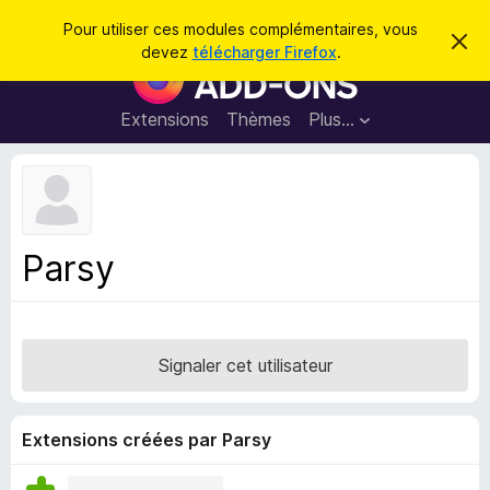
R
Connexion
Pour utiliser ces modules complémentaires, vous
C
e
devez
télécharger Firefox
.
a
M
c
c
o
h
h
e
d
Extensions
Thèmes
Plus…
e
r
u
c
r
e
l
c
m
e
e
h
s
s
e
s
p
a
Parsy
r
g
o
e
u
r
l
Signaler cet utilisateur
e
n
a
Extensions créées par Parsy
v
i