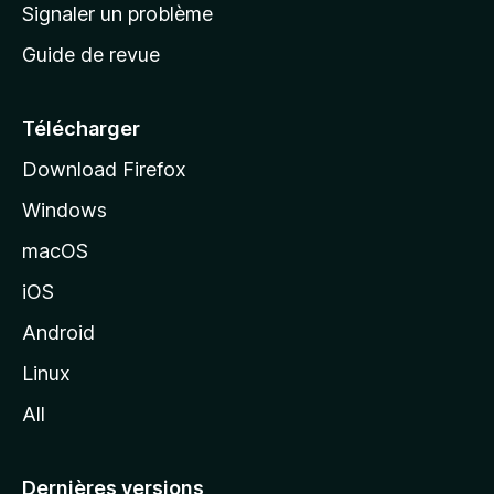
a
Signaler un problème
t
c
a
Guide de revue
c
n
t
u
e
Télécharger
i
Download Firefox
l
Windows
d
e
macOS
M
iOS
o
z
Android
i
Linux
l
All
l
a
Dernières versions