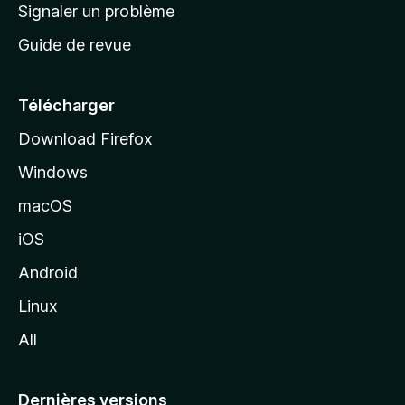
a
Signaler un problème
t
c
a
Guide de revue
c
n
t
u
e
Télécharger
i
Download Firefox
l
Windows
d
e
macOS
M
iOS
o
z
Android
i
Linux
l
All
l
a
Dernières versions