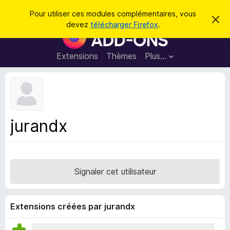
R
Connexion
Pour utiliser ces modules complémentaires, vous
C
e
devez
télécharger Firefox
.
a
M
c
c
o
h
h
e
d
Extensions
Thèmes
Plus…
e
r
u
c
r
e
l
c
m
e
e
h
s
s
e
s
p
a
jurandx
r
g
o
e
u
r
l
Signaler cet utilisateur
e
n
a
Extensions créées par jurandx
v
i