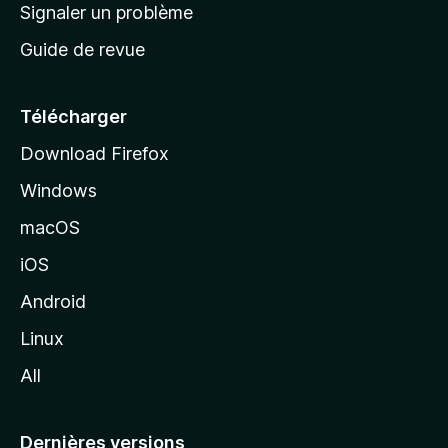
a
Signaler un problème
t
c
a
Guide de revue
c
n
t
u
e
Télécharger
i
Download Firefox
l
Windows
d
e
macOS
M
iOS
o
z
Android
i
Linux
l
All
l
a
Dernières versions