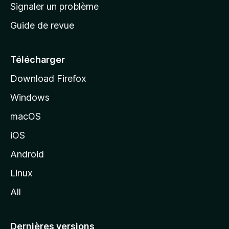
a
Signaler un problème
t
c
a
Guide de revue
c
n
t
u
e
Télécharger
i
Download Firefox
l
Windows
d
e
macOS
M
iOS
o
z
Android
i
Linux
l
All
l
a
Dernières versions