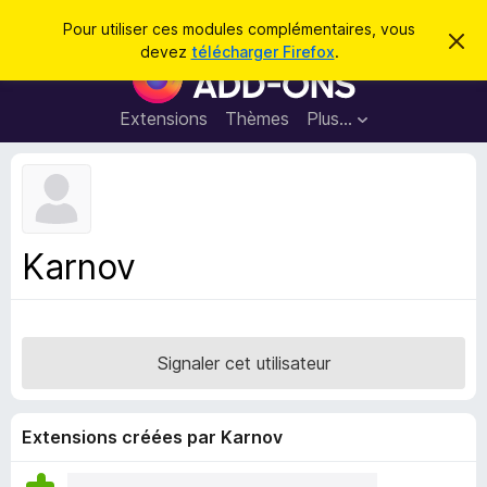
R
Connexion
Pour utiliser ces modules complémentaires, vous
C
e
devez
télécharger Firefox
.
a
M
c
c
o
h
h
e
d
Extensions
Thèmes
Plus…
e
r
u
c
r
e
l
c
m
e
e
h
s
s
e
s
p
a
Karnov
r
g
o
e
u
r
l
Signaler cet utilisateur
e
n
a
Extensions créées par Karnov
v
i