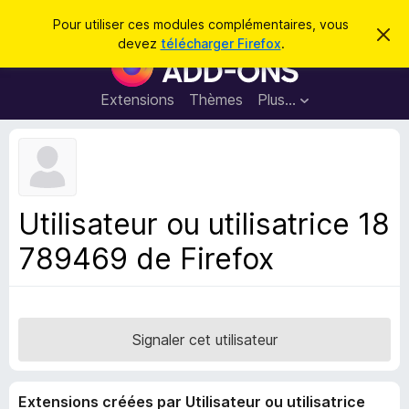
R
Connexion
Pour utiliser ces modules complémentaires, vous
C
e
devez
télécharger Firefox
.
a
M
c
c
o
h
h
e
d
Extensions
Thèmes
Plus…
e
r
u
c
r
e
l
c
m
e
e
h
s
s
e
s
p
a
Utilisateur ou utilisatrice 18
r
g
o
e
789469 de Firefox
u
r
l
e
n
Signaler cet utilisateur
a
v
Extensions créées par Utilisateur ou utilisatrice
i