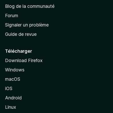
e
a
’
Blog de la communauté
n
d
i
t
’
Forum
n
s
a
Signaler un problème
t
c
a
Guide de revue
c
n
t
u
e
Télécharger
i
Download Firefox
l
Windows
d
e
macOS
M
iOS
o
z
Android
i
Linux
l