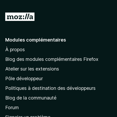
g
a
A
t
l
e
l
u
r
e
Modules complémentaires
F
r
i
À propos
à
r
l
Blog des modules complémentaires Firefox
e
a
f
Atelier sur les extensions
p
o
Pôle développeur
a
x
g
Politiques à destination des développeurs
e
Blog de la communauté
d
’
Forum
a