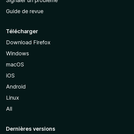
Signaler un problème
c
Guide de revue
c
u
e
Télécharger
i
Download Firefox
l
Windows
d
e
macOS
M
iOS
o
z
Android
i
Linux
l
All
l
a
Dernières versions