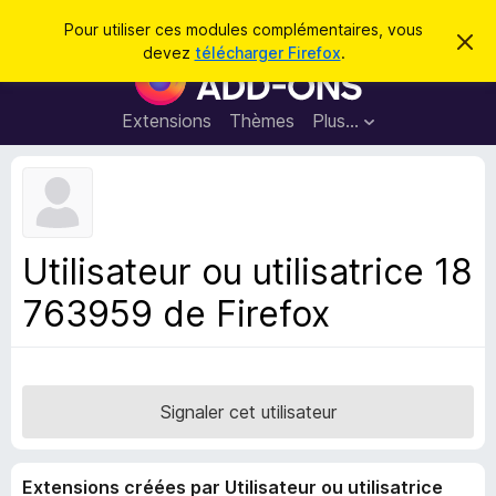
R
Connexion
Pour utiliser ces modules complémentaires, vous
C
e
devez
télécharger Firefox
.
a
M
c
c
o
h
h
e
d
Extensions
Thèmes
Plus…
e
r
u
c
r
e
l
c
m
e
e
h
s
s
e
s
p
a
Utilisateur ou utilisatrice 18
r
g
o
e
763959 de Firefox
u
r
l
e
n
Signaler cet utilisateur
a
v
Extensions créées par Utilisateur ou utilisatrice
i