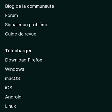
e
a
’
Blog de la communauté
n
d
i
t
’
Forum
n
s
a
Signaler un problème
t
c
a
Guide de revue
c
n
t
u
e
Télécharger
i
Download Firefox
l
Windows
d
e
macOS
M
iOS
o
z
Android
i
Linux
l