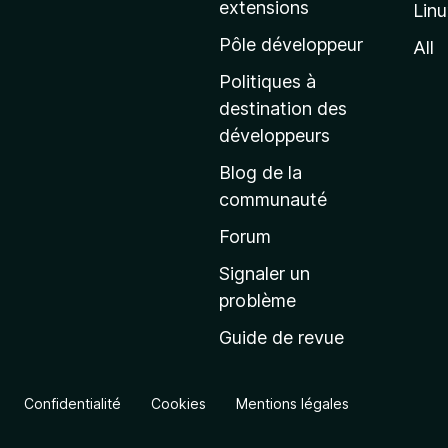
extensions
Lin
g
e
Pôle développeur
All
d
Politiques à
’
destination des
a
développeurs
c
Blog de la
c
communauté
u
e
Forum
i
Signaler un
l
problème
d
Guide de revue
e
M
o
Confidentialité
Cookies
Mentions légales
z