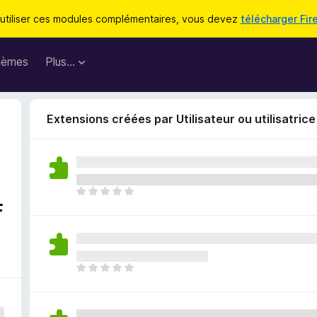
utiliser ces modules complémentaires, vous devez
télécharger Fir
hèmes
Plus…
Extensions créées par Utilisateur ou utilisatric
I
f
l
n
’
y
a
I
a
l
u
n
c
’