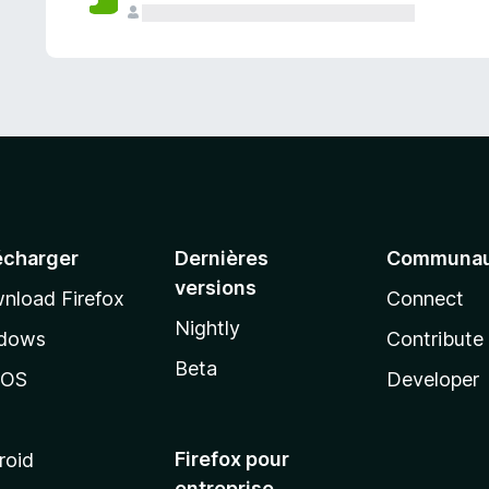
a
n
t
écharger
Dernières
Communau
versions
nload Firefox
Connect
Nightly
dows
Contribute
Beta
cOS
Developer
Firefox pour
roid
entreprise