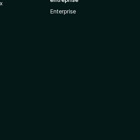
ux
Enterprise