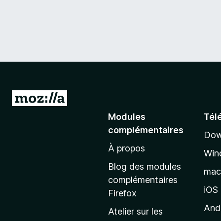
A
l
Modules
Tél
l
complémentaires
Dow
e
À propos
r
Win
à
Blog des modules
ma
l
complémentaires
a
iOS
Firefox
p
And
Atelier sur les
a