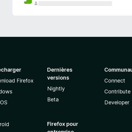
a
n
t
écharger
Dernières
Communau
versions
nload Firefox
Connect
Nightly
dows
Contribute
Beta
cOS
Developer
Firefox pour
roid
entreprise