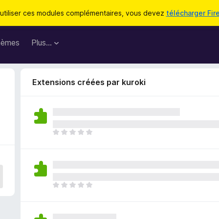
utiliser ces modules complémentaires, vous devez
télécharger Fir
hèmes
Plus…
Extensions créées par kuroki
I
l
n
’
y
a
I
a
l
u
n
c
’