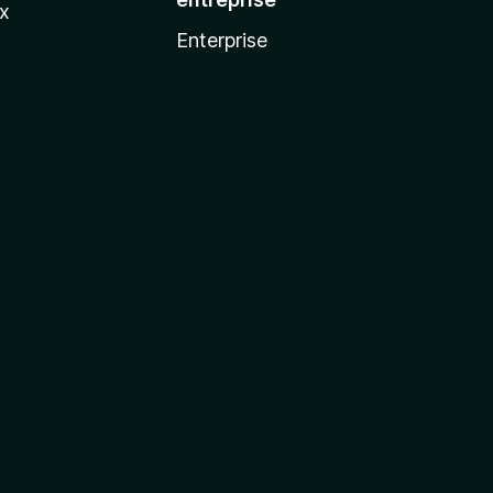
ux
Enterprise