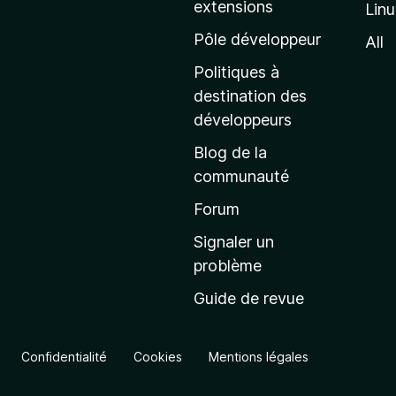
extensions
Lin
g
e
Pôle développeur
All
d
Politiques à
’
destination des
a
développeurs
c
Blog de la
c
communauté
u
e
Forum
i
Signaler un
l
problème
d
Guide de revue
e
M
o
Confidentialité
Cookies
Mentions légales
z