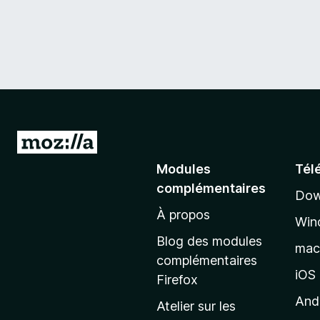
A
l
Modules
Tél
l
complémentaires
Dow
e
À propos
r
Win
à
Blog des modules
ma
l
complémentaires
a
iOS
Firefox
p
And
Atelier sur les
a