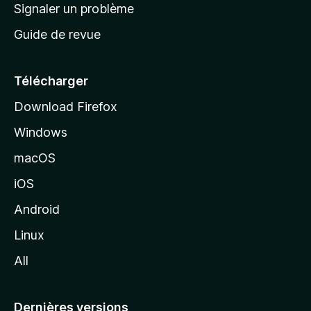
a
Signaler un problème
t
c
a
Guide de revue
c
n
t
u
e
Télécharger
i
Download Firefox
l
Windows
d
e
macOS
M
iOS
o
z
Android
i
Linux
l
All
l
a
Dernières versions