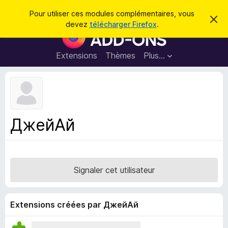
R
Connexion
Pour utiliser ces modules complémentaires, vous
C
e
devez
télécharger Firefox
.
a
M
c
c
o
h
h
e
d
Extensions
Thèmes
Plus…
e
r
u
c
r
e
l
c
m
e
e
h
s
s
e
s
p
a
ДжейАй
r
g
o
e
u
r
l
Signaler cet utilisateur
e
n
a
Extensions créées par ДжейАй
v
i