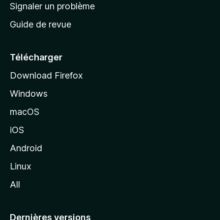
a
Signaler un problème
t
c
a
Guide de revue
c
n
t
u
e
Télécharger
i
Download Firefox
l
Windows
d
e
macOS
M
iOS
o
z
Android
i
Linux
l
All
l
a
Dernières versions