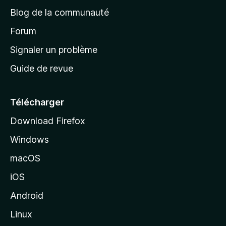
e
a
’
Blog de la communauté
n
d
i
t
’
Forum
n
s
a
Signaler un problème
t
c
a
Guide de revue
c
n
t
u
e
Télécharger
i
Download Firefox
l
Windows
d
e
macOS
M
iOS
o
z
Android
i
Linux
l