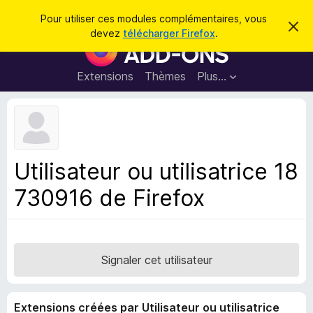
R
Connexion
Pour utiliser ces modules complémentaires, vous
C
e
devez
télécharger Firefox
.
a
M
c
c
o
h
h
e
d
Extensions
Thèmes
Plus…
e
r
u
c
r
e
l
c
m
e
e
h
s
s
e
s
p
a
Utilisateur ou utilisatrice 18
r
g
o
e
730916 de Firefox
u
r
l
e
n
Signaler cet utilisateur
a
v
Extensions créées par Utilisateur ou utilisatrice
i