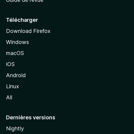
c
u
e
Télécharger
i
Download Firefox
l
Windows
d
e
macOS
M
iOS
o
z
Android
i
Linux
l
All
l
a
Dernières versions
Nightly