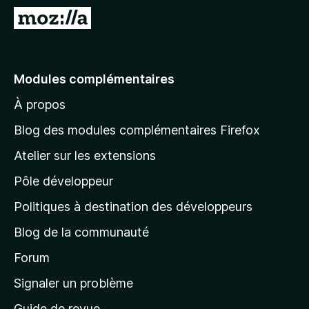
g
A
a
l
t
l
e
e
Modules complémentaires
u
r
r
À propos
à
F
l
i
Blog des modules complémentaires Firefox
r
a
Atelier sur les extensions
e
p
f
Pôle développeur
a
o
g
Politiques à destination des développeurs
x
e
Blog de la communauté
d
’
Forum
a
Signaler un problème
c
Guide de revue