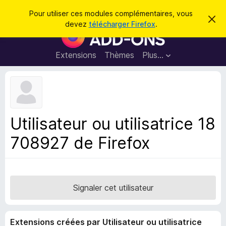
R
Connexion
Pour utiliser ces modules complémentaires, vous
C
e
devez
télécharger Firefox
.
a
M
c
c
o
h
h
e
d
Extensions
Thèmes
Plus…
e
r
u
c
r
e
l
c
m
e
e
h
s
s
e
s
p
a
Utilisateur ou utilisatrice 18
r
g
o
e
708927 de Firefox
u
r
l
e
n
Signaler cet utilisateur
a
v
Extensions créées par Utilisateur ou utilisatrice
i