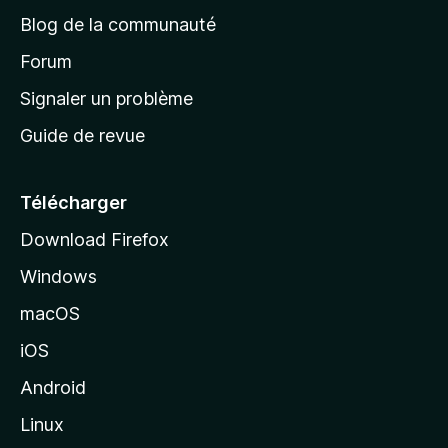
e
a
’
Blog de la communauté
n
d
i
t
’
Forum
n
s
a
Signaler un problème
t
c
a
Guide de revue
c
n
t
u
e
Télécharger
i
Download Firefox
l
Windows
d
e
macOS
M
iOS
o
z
Android
i
Linux
l