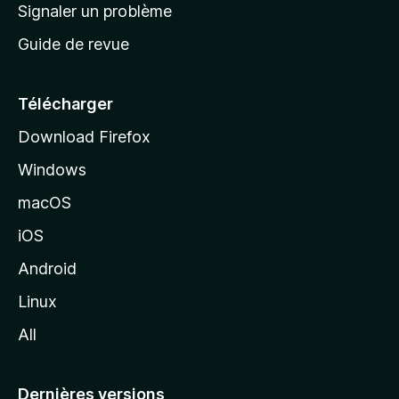
a
Signaler un problème
t
c
a
Guide de revue
c
n
t
u
e
Télécharger
i
Download Firefox
l
Windows
d
e
macOS
M
iOS
o
z
Android
i
Linux
l
All
l
a
Dernières versions