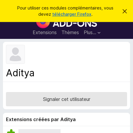
R
Connexion
Pour utiliser ces modules complémentaires, vous
C
e
devez
télécharger Firefox
.
a
M
c
c
o
h
h
e
d
Extensions
Thèmes
Plus…
e
r
u
c
r
e
l
c
m
e
e
h
s
s
e
s
p
a
Aditya
r
g
o
e
u
r
l
Signaler cet utilisateur
e
n
a
Extensions créées par Aditya
v
i