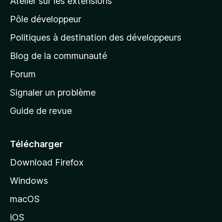
Atelier sur les extensions
p
p
o
Pôle développeur
a
u
r
g
Politiques à destination des développeurs
l
e
’
Blog de la communauté
d
i
’
Forum
n
s
a
Signaler un problème
t
c
a
Guide de revue
c
n
t
u
e
Télécharger
i
Download Firefox
l
Windows
d
e
macOS
M
iOS
o