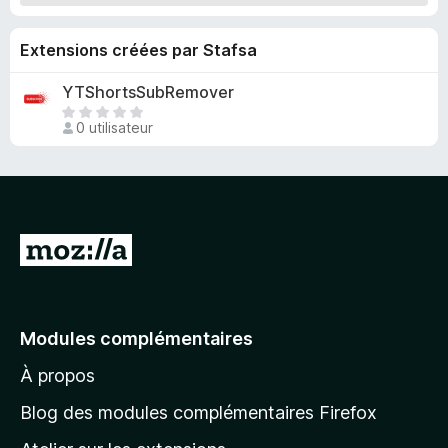
g
a
Extensions créées par Stafsa
t
e
YTShortsSubRemover
u
I
0 utilisateur
l
r
n
F
’
i
y
r
a
e
a
A
f
u
l
o
c
l
u
x
n
e
Modules complémentaires
e
r
n
À propos
à
o
l
t
Blog des modules complémentaires Firefox
e
a