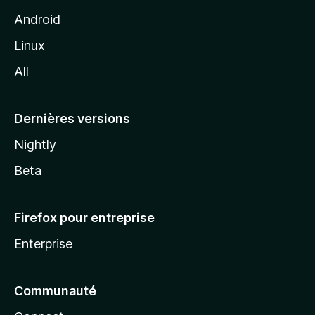
z
Android
i
Linux
l
All
l
a
Dernières versions
Nightly
Beta
Firefox pour entreprise
Enterprise
Communauté