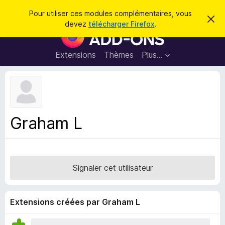
R
Connexion
Pour utiliser ces modules complémentaires, vous
C
e
devez
télécharger Firefox
.
a
M
c
c
o
h
h
e
d
Extensions
Thèmes
Plus…
e
r
u
c
r
e
l
c
m
e
e
h
s
s
e
s
p
a
Graham L
r
g
o
e
u
r
l
Signaler cet utilisateur
e
n
a
Extensions créées par Graham L
v
i