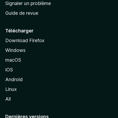
a
Signaler un problème
t
c
a
Guide de revue
c
n
t
u
e
Télécharger
i
Download Firefox
l
Windows
d
e
macOS
M
iOS
o
z
Android
i
Linux
l
All
l
a
Dernières versions