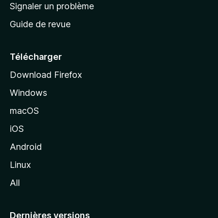
a
Signaler un problème
t
c
a
Guide de revue
c
n
t
u
e
Télécharger
i
Download Firefox
l
Windows
d
e
macOS
M
iOS
o
z
Android
i
Linux
l
All
l
a
Dernières versions