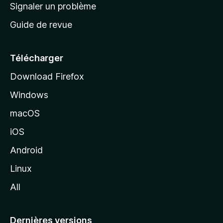
a
Signaler un problème
t
c
a
Guide de revue
c
n
t
u
e
Télécharger
i
Download Firefox
l
Windows
d
e
macOS
M
iOS
o
z
Android
i
Linux
l
All
l
a
Dernières versions