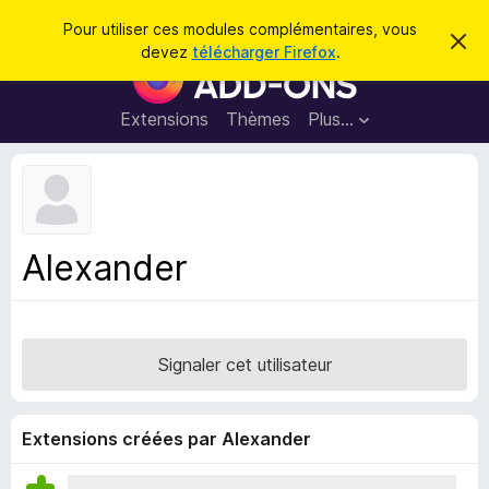
R
Connexion
Pour utiliser ces modules complémentaires, vous
C
e
devez
télécharger Firefox
.
a
M
c
c
o
h
h
e
d
Extensions
Thèmes
Plus…
e
r
u
c
r
e
l
c
m
e
e
h
s
s
e
s
p
a
Alexander
r
g
o
e
u
r
l
Signaler cet utilisateur
e
n
a
Extensions créées par Alexander
v
i