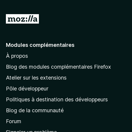
g
a
A
t
l
e
l
u
r
e
Modules complémentaires
F
r
i
À propos
à
r
l
Blog des modules complémentaires Firefox
e
a
f
Atelier sur les extensions
p
o
Pôle développeur
a
x
g
Politiques à destination des développeurs
e
Blog de la communauté
d
’
Forum
a