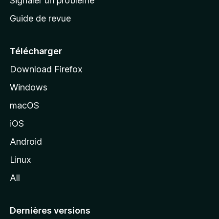
Signaler un problème
c
Guide de revue
c
u
e
Télécharger
i
Download Firefox
l
Windows
d
e
macOS
M
iOS
o
z
Android
i
Linux
l
All
l
a
Dernières versions