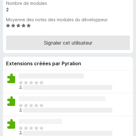
Nombre de modules
g
2
a
Moyenne des notes des modules du développeur
t
N
e
o
u
t
r
Signaler cet utilisateur
é
F
5
i
s
Extensions créées par Pyralion
r
u
r
e
5
f
I
o
l
x
n
’
I
y
l
a
n
a
’
u
I
y
c
l