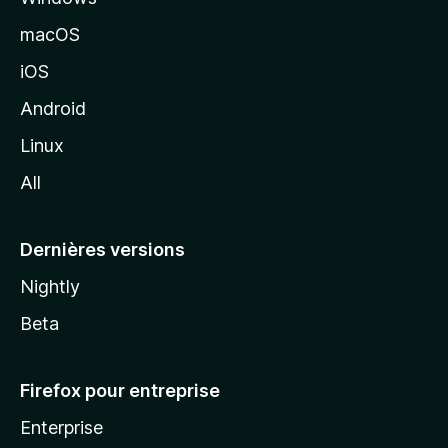
e
macOS
M
iOS
o
z
Android
i
Linux
l
All
l
a
Dernières versions
Nightly
Beta
Firefox pour entreprise
Enterprise