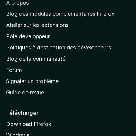
n
À propos
u
à
s
o
r
t
l
t
Blog des modules complémentaires Firefox
l
a
e
a
’
n
Atelier sur les extensions
p
i
p
t
o
n
Pôle développeur
a
u
s
r
g
t
Politiques à destination des développeurs
l
e
a
’
Blog de la communauté
n
d
i
t
’
Forum
n
s
a
Signaler un problème
t
c
a
Guide de revue
c
n
t
u
e
Télécharger
i
Download Firefox
l
Windows
d