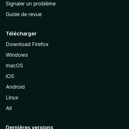
a
Signaler un problème
t
c
a
Guide de revue
c
n
t
u
e
Télécharger
i
Download Firefox
l
Windows
d
e
macOS
M
iOS
o
z
Android
i
Linux
l
All
l
a
Dernières versions