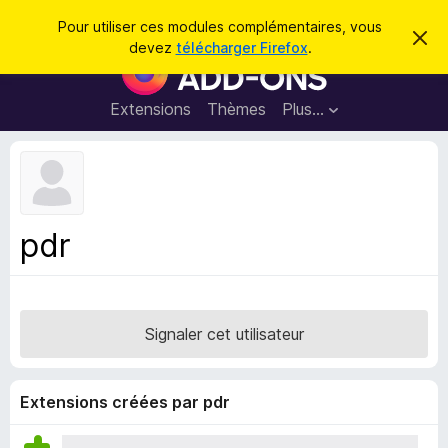
R
Connexion
Pour utiliser ces modules complémentaires, vous
C
e
devez
télécharger Firefox
.
a
M
c
c
o
h
h
e
d
Extensions
Thèmes
Plus…
e
r
u
c
r
e
l
c
m
e
e
h
s
s
e
s
p
a
pdr
r
g
o
e
u
r
l
Signaler cet utilisateur
e
n
a
Extensions créées par pdr
v
i