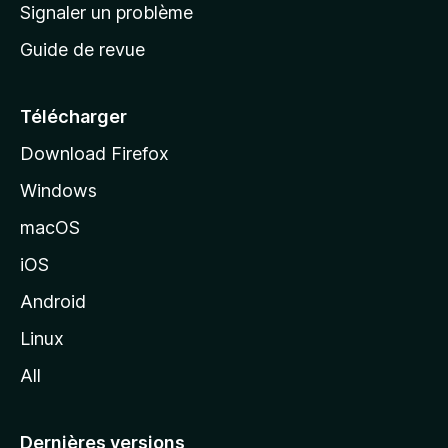
a
Signaler un problème
t
c
a
Guide de revue
c
n
t
u
e
Télécharger
i
Download Firefox
l
Windows
d
e
macOS
M
iOS
o
z
Android
i
Linux
l
All
l
a
Dernières versions