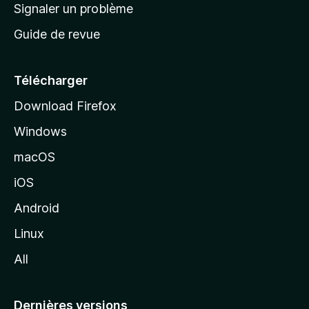
a
Signaler un problème
t
c
a
Guide de revue
c
n
t
u
e
Télécharger
i
Download Firefox
l
Windows
d
e
macOS
M
iOS
o
z
Android
i
Linux
l
All
l
a
Dernières versions