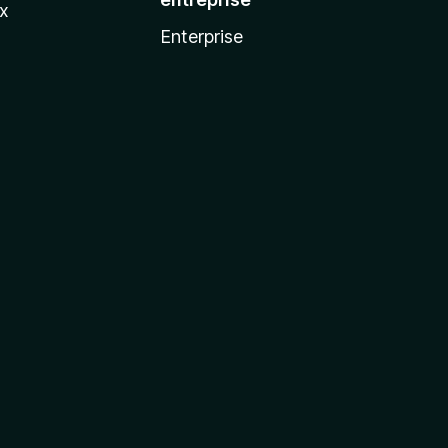
ux
Enterprise