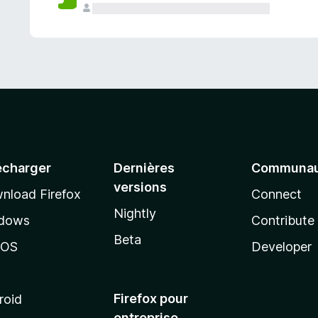
a
n
t
écharger
Dernières
Communau
versions
nload Firefox
Connect
Nightly
dows
Contribute
Beta
cOS
Developer
Firefox pour
roid
entreprise