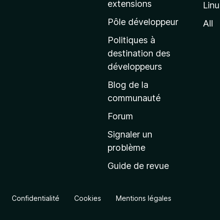
extensions
Lin
g
e
Pôle développeur
All
d
Politiques à
’
destination des
a
développeurs
c
Blog de la
c
communauté
u
e
Forum
i
Signaler un
l
problème
d
Guide de revue
e
M
o
Confidentialité
Cookies
Mentions légales
z