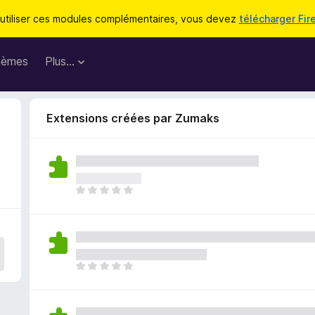
utiliser ces modules complémentaires, vous devez
télécharger Fir
hèmes
Plus…
Extensions créées par Zumaks
I
l
n
’
y
a
I
a
l
u
n
c
’