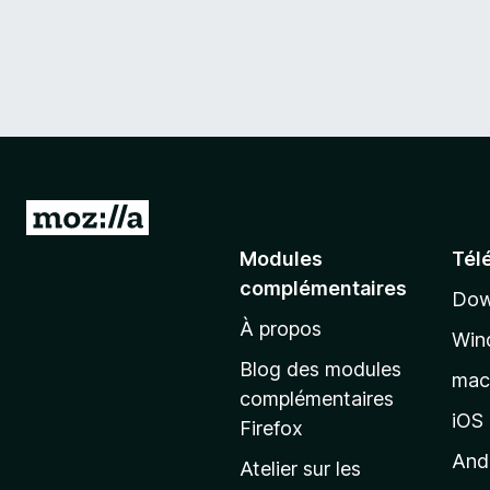
A
l
Modules
Tél
l
complémentaires
Dow
e
À propos
r
Win
à
Blog des modules
ma
l
complémentaires
a
iOS
Firefox
p
And
Atelier sur les
a