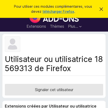
R
Connexion
Pour utiliser ces modules complémentaires, vous
C
e
devez
télécharger Firefox
.
a
M
c
c
o
h
h
e
d
Extensions
Thèmes
Plus…
e
r
u
c
r
e
l
c
m
e
e
h
s
s
e
s
p
a
Utilisateur ou utilisatrice 18
r
g
o
e
569313 de Firefox
u
r
l
e
n
Signaler cet utilisateur
a
v
Extensions créées par Utilisateur ou utilisatrice
i