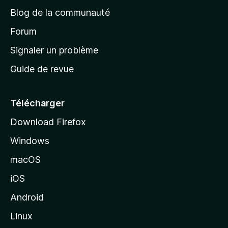
e
a
’
Blog de la communauté
n
d
i
t
’
Forum
n
s
a
Signaler un problème
t
c
a
Guide de revue
c
n
t
u
e
Télécharger
i
Download Firefox
l
Windows
d
e
macOS
M
iOS
o
z
Android
i
Linux
l