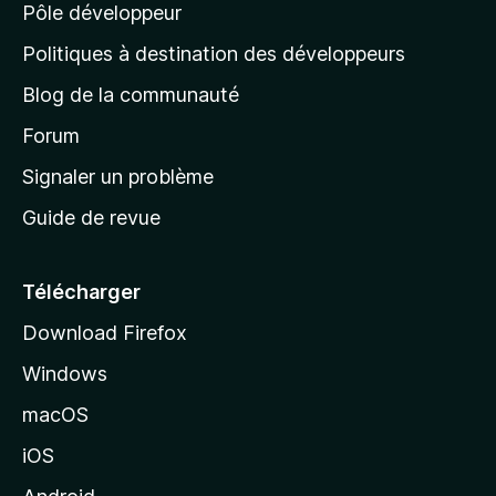
n
Pôle développeur
a
u
s
r
g
t
Politiques à destination des développeurs
l
e
a
’
Blog de la communauté
n
d
i
t
’
Forum
n
s
a
Signaler un problème
t
c
a
Guide de revue
c
n
t
u
e
Télécharger
i
Download Firefox
l
Windows
d
e
macOS
M
iOS
o
z