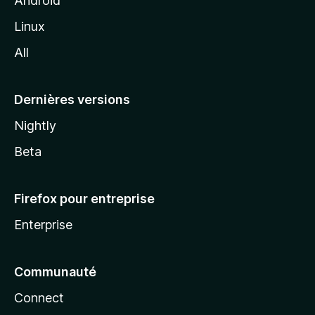
Android
i
Linux
l
All
l
a
Dernières versions
Nightly
Beta
Firefox pour entreprise
Enterprise
Communauté
Connect