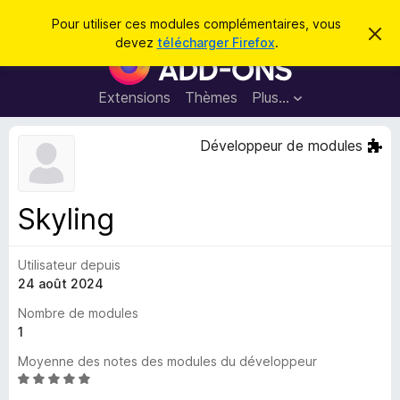
R
Connexion
Pour utiliser ces modules complémentaires, vous
C
e
devez
télécharger Firefox
.
a
M
c
c
o
h
h
e
d
Extensions
Thèmes
Plus…
e
r
u
c
r
e
l
Développeur de modules
c
m
e
e
h
s
s
e
s
p
a
Skyling
r
g
o
e
u
Utilisateur depuis
r
24 août 2024
l
e
Nombre de modules
n
1
a
Moyenne des notes des modules du développeur
v
N
i
o