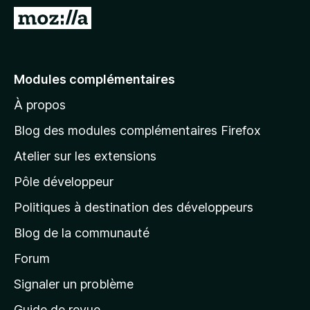
g
A
a
l
t
l
e
e
Modules complémentaires
u
r
r
À propos
à
F
l
i
Blog des modules complémentaires Firefox
r
a
Atelier sur les extensions
e
p
f
Pôle développeur
a
o
g
Politiques à destination des développeurs
x
e
Blog de la communauté
d
’
Forum
a
Signaler un problème
c
Guide de revue