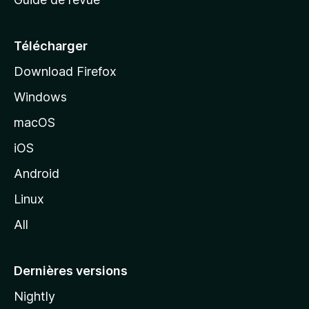
c
u
e
Télécharger
i
Download Firefox
l
Windows
d
e
macOS
M
iOS
o
z
Android
i
Linux
l
All
l
a
Dernières versions
Nightly