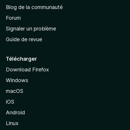
e
a
’
Blog de la communauté
n
d
i
t
’
Forum
n
s
a
Signaler un problème
t
c
a
Guide de revue
c
n
t
u
e
Télécharger
i
Download Firefox
l
Windows
d
e
macOS
M
iOS
o
z
Android
i
Linux
l