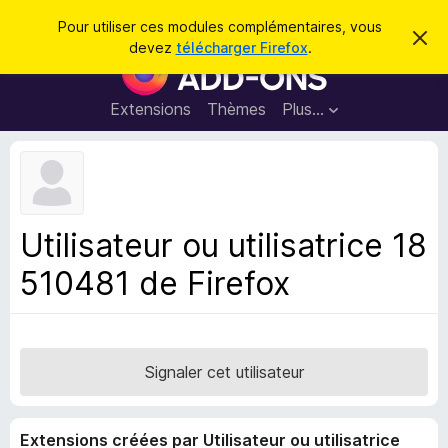
R
Connexion
Pour utiliser ces modules complémentaires, vous
C
e
devez
télécharger Firefox
.
a
M
c
c
o
h
h
e
d
Extensions
Thèmes
Plus…
e
r
u
c
r
e
l
c
m
e
e
h
s
s
e
s
p
a
Utilisateur ou utilisatrice 18
r
g
o
e
510481 de Firefox
u
r
l
e
n
Signaler cet utilisateur
a
v
Extensions créées par Utilisateur ou utilisatrice
i