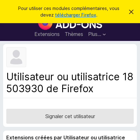
R
Connexion
Pour utiliser ces modules complémentaires, vous
C
e
devez
télécharger Firefox
.
a
M
c
c
o
h
h
e
d
Extensions
Thèmes
Plus…
e
r
u
c
r
e
l
c
m
e
e
h
s
s
e
s
p
a
Utilisateur ou utilisatrice 18
r
g
o
e
503930 de Firefox
u
r
l
e
n
Signaler cet utilisateur
a
v
Extensions créées par Utilisateur ou utilisatrice
i