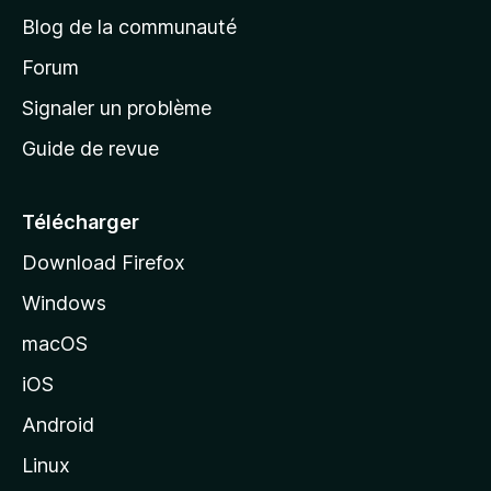
e
a
’
Blog de la communauté
n
d
i
t
’
Forum
n
s
a
Signaler un problème
t
c
a
Guide de revue
c
n
t
u
e
Télécharger
i
Download Firefox
l
Windows
d
e
macOS
M
iOS
o
z
Android
i
Linux
l