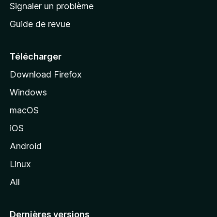
a
Signaler un problème
t
c
a
Guide de revue
c
n
t
u
e
Télécharger
i
Download Firefox
l
Windows
d
e
macOS
M
iOS
o
z
Android
i
Linux
l
All
l
a
Dernières versions