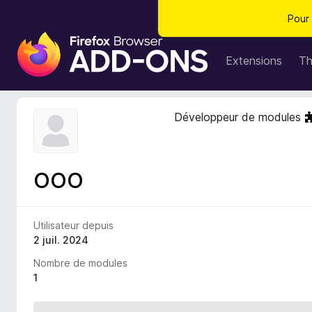
Pour 
M
o
Extensions
T
d
u
l
Développeur de modules
e
s
p
ooo
o
u
r
l
Utilisateur depuis
e
2 juil. 2024
n
Nombre de modules
a
1
v
i