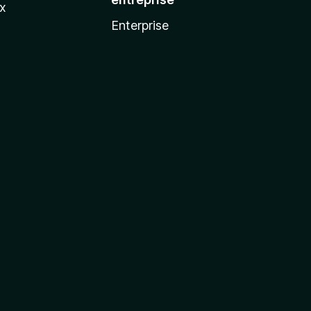
ux
Enterprise