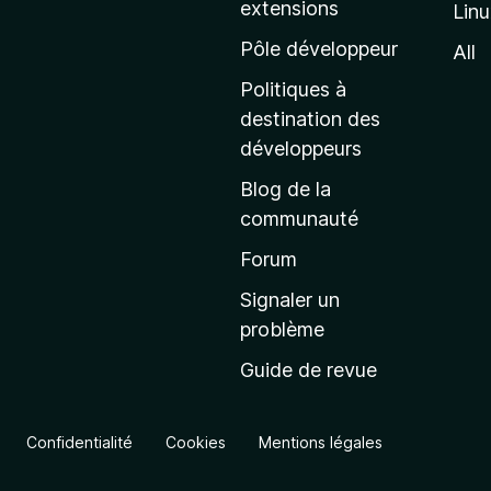
extensions
Lin
g
e
Pôle développeur
All
d
Politiques à
’
destination des
a
développeurs
c
Blog de la
c
communauté
u
e
Forum
i
Signaler un
l
problème
d
Guide de revue
e
M
o
Confidentialité
Cookies
Mentions légales
z