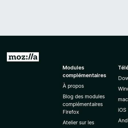
A
l
Modules
Tél
l
complémentaires
Dow
e
À propos
r
Win
à
Blog des modules
ma
l
complémentaires
a
iOS
Firefox
p
And
Atelier sur les
a