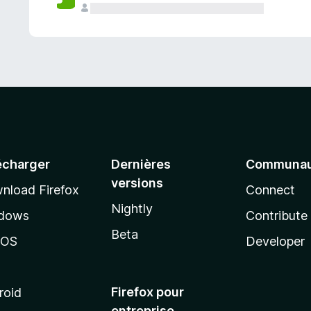
a
n
t
écharger
Dernières
Communau
versions
nload Firefox
Connect
Nightly
dows
Contribute
Beta
cOS
Developer
Firefox pour
roid
entreprise