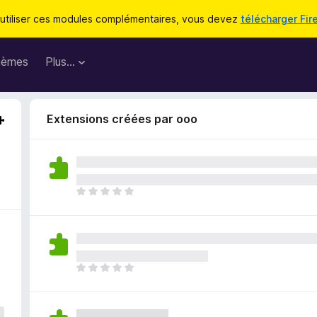
utiliser ces modules complémentaires, vous devez
télécharger Fir
hèmes
Plus…
Extensions créées par ooo
I
l
n
’
y
a
I
a
l
u
n
c
’