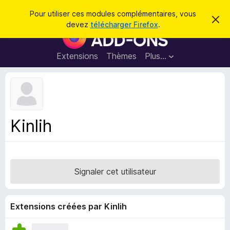
R
Connexion
Pour utiliser ces modules complémentaires, vous
C
e
devez
télécharger Firefox
.
a
M
c
c
o
h
h
e
d
Extensions
Thèmes
Plus…
e
r
u
c
r
e
l
c
m
e
e
h
s
s
e
s
p
a
Kinlih
r
g
o
e
u
r
l
Signaler cet utilisateur
e
n
a
Extensions créées par Kinlih
v
i