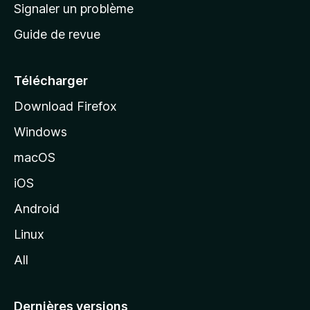
a
Signaler un problème
t
c
a
Guide de revue
c
n
t
u
e
Télécharger
i
Download Firefox
l
Windows
d
e
macOS
M
iOS
o
z
Android
i
Linux
l
All
l
a
Dernières versions