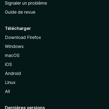
a
Signaler un problème
t
c
a
Guide de revue
c
n
t
u
e
Télécharger
i
Download Firefox
l
Windows
d
e
macOS
M
iOS
o
z
Android
i
Linux
l
All
l
a
Dernières versions