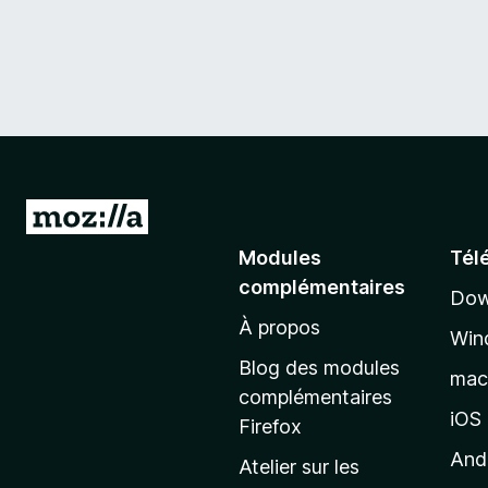
A
l
Modules
Tél
l
complémentaires
Dow
e
À propos
r
Win
à
Blog des modules
ma
l
complémentaires
a
iOS
Firefox
p
And
Atelier sur les
a