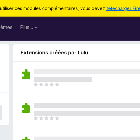
utiliser ces modules complémentaires, vous devez
télécharger Fir
hèmes
Plus…
Extensions créées par Lulu
I
l
n
’
y
a
I
a
l
u
n
c
’