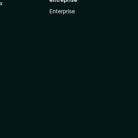
ux
Enterprise