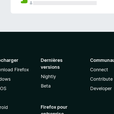
a
n
t
écharger
Dernières
Communau
versions
nload Firefox
Connect
Nightly
dows
Contribute
Beta
cOS
Developer
Firefox pour
roid
entreprise