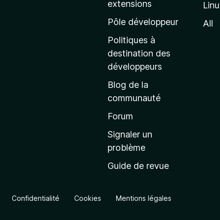
extensions
Lin
g
e
Pôle développeur
All
d
Politiques à
’
destination des
a
développeurs
c
Blog de la
c
communauté
u
e
Forum
i
Signaler un
l
problème
d
Guide de revue
e
M
o
Confidentialité
Cookies
Mentions légales
z