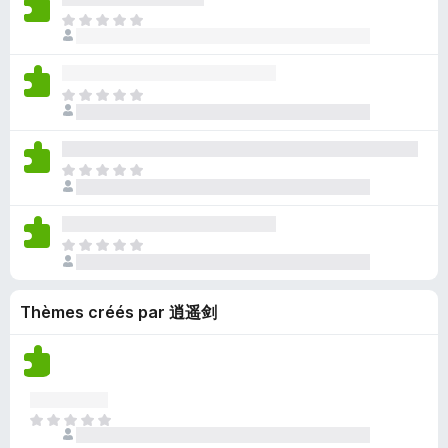
o
n
’
’
t
u
I
u
e
y
i
e
c
l
r
n
a
n
p
u
n
l
o
a
s
o
n
’
’
t
u
t
I
u
e
y
i
e
c
a
l
r
n
a
n
p
u
n
n
l
o
a
s
o
n
t
’
’
t
u
t
I
u
e
y
i
e
c
a
l
r
n
a
n
p
u
n
n
l
o
a
s
o
n
t
’
’
t
u
t
I
u
e
y
i
e
c
a
l
r
n
a
n
p
u
n
n
l
o
a
s
o
n
t
Thèmes créés par 逍遥剑
’
’
t
u
t
u
e
y
i
e
c
a
r
n
a
n
p
u
n
l
o
a
s
o
n
t
’
t
u
t
u
e
i
e
c
a
r
I
n
n
p
u
n
l
l
o