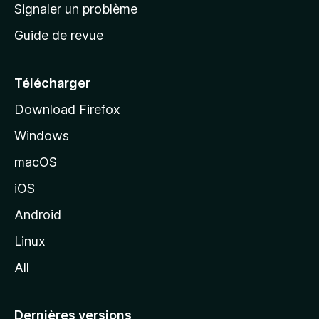
a
Signaler un problème
t
c
a
Guide de revue
c
n
t
u
e
Télécharger
i
Download Firefox
l
Windows
d
e
macOS
M
iOS
o
z
Android
i
Linux
l
All
l
a
Dernières versions