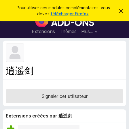
R
Connexion
Pour utiliser ces modules complémentaires, vous
C
e
devez
télécharger Firefox
.
a
M
c
c
o
h
h
e
d
Extensions
Thèmes
Plus…
e
r
u
c
r
e
l
c
m
e
e
h
s
s
e
s
p
a
逍遥剑
r
g
o
e
u
r
l
Signaler cet utilisateur
e
n
a
Extensions créées par 逍遥剑
v
i