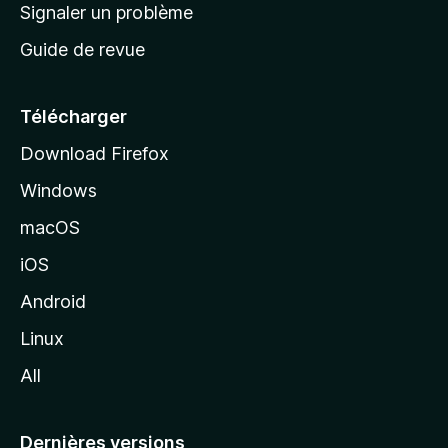
a
Signaler un problème
t
c
a
Guide de revue
c
n
t
u
e
Télécharger
i
Download Firefox
l
Windows
d
e
macOS
M
iOS
o
z
Android
i
Linux
l
All
l
a
Dernières versions