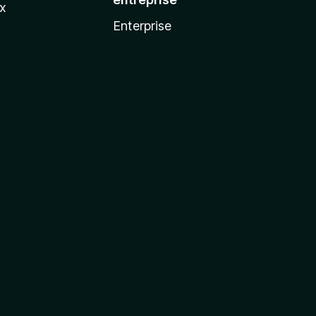
ux
Enterprise