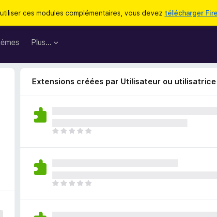
utiliser ces modules complémentaires, vous devez
télécharger Fir
hèmes
Plus…
Extensions créées par Utilisateur ou utilisatric
I
l
n
’
y
a
I
a
l
u
n
c
’