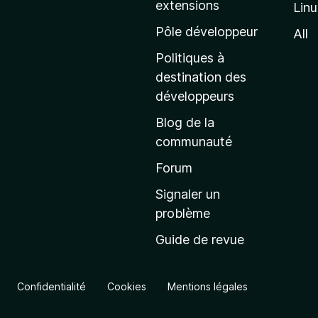
extensions
Lin
g
e
Pôle développeur
All
d
Politiques à
’
destination des
a
développeurs
c
Blog de la
c
communauté
u
e
Forum
i
Signaler un
l
problème
d
Guide de revue
e
M
o
Confidentialité
Cookies
Mentions légales
z