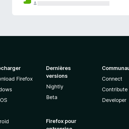
a
n
t
écharger
Dernières
Communau
versions
nload Firefox
Connect
Nightly
dows
Contribute
Beta
cOS
Developer
Firefox pour
roid
entreprise