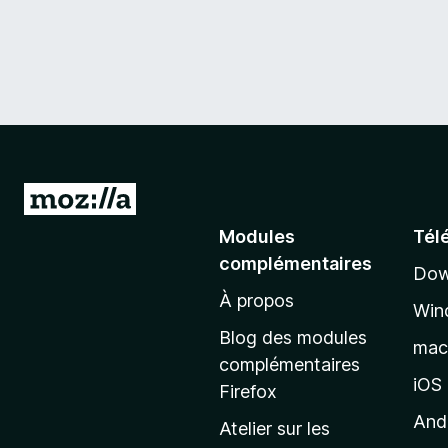
A
l
Modules
Tél
l
complémentaires
Dow
e
À propos
r
Win
à
Blog des modules
ma
l
complémentaires
a
iOS
Firefox
p
And
Atelier sur les
a