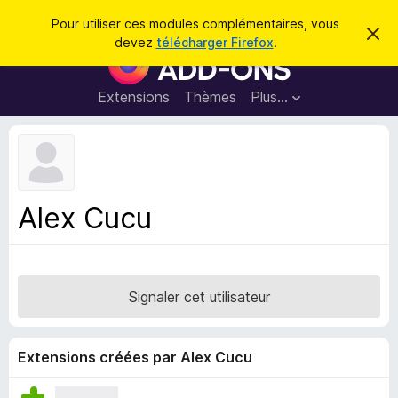
R
Connexion
Pour utiliser ces modules complémentaires, vous
C
e
devez
télécharger Firefox
.
a
M
c
c
o
h
h
e
d
Extensions
Thèmes
Plus…
e
r
u
c
r
e
l
c
m
e
e
h
s
s
e
s
p
a
Alex Cucu
r
g
o
e
u
r
l
Signaler cet utilisateur
e
n
a
Extensions créées par Alex Cucu
v
i