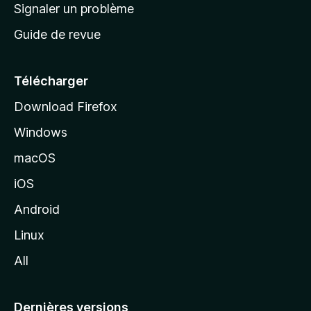
a
Signaler un problème
t
c
a
Guide de revue
c
n
t
u
e
Télécharger
i
Download Firefox
l
Windows
d
e
macOS
M
iOS
o
z
Android
i
Linux
l
All
l
a
Dernières versions