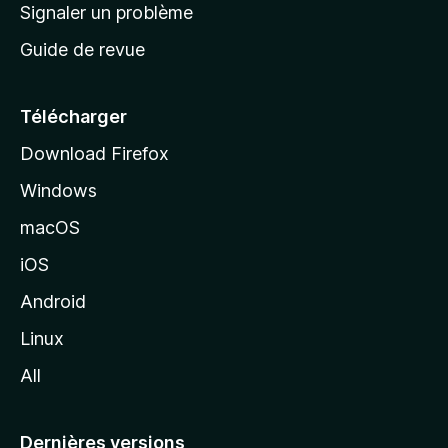
a
Signaler un problème
t
c
a
Guide de revue
c
n
t
u
e
Télécharger
i
Download Firefox
l
Windows
d
e
macOS
M
iOS
o
z
Android
i
Linux
l
All
l
a
Dernières versions