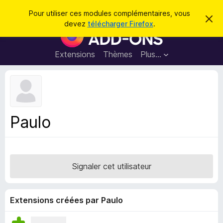
R
Connexion
Pour utiliser ces modules complémentaires, vous
C
e
devez
télécharger Firefox
.
a
M
c
c
o
h
h
e
d
Extensions
Thèmes
Plus…
e
r
u
c
r
e
l
c
m
e
e
h
s
s
e
s
p
a
Paulo
r
g
o
e
u
r
l
Signaler cet utilisateur
e
n
a
Extensions créées par Paulo
v
i