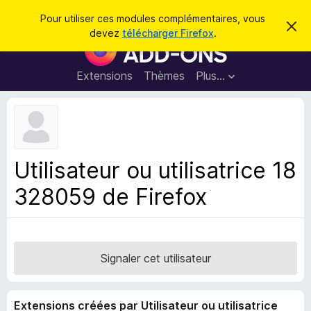
R
Connexion
Pour utiliser ces modules complémentaires, vous
C
e
devez
télécharger Firefox
.
a
M
c
c
o
h
h
e
d
Extensions
Thèmes
Plus…
e
r
u
c
r
e
l
c
m
e
e
h
s
s
e
s
p
a
Utilisateur ou utilisatrice 18
r
g
o
e
328059 de Firefox
u
r
l
e
n
Signaler cet utilisateur
a
v
Extensions créées par Utilisateur ou utilisatrice
i