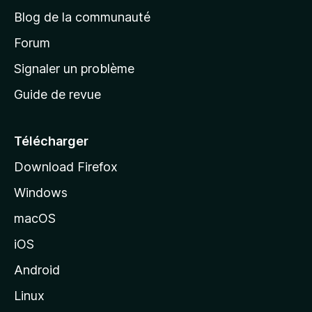
e
a
’
Blog de la communauté
n
d
i
t
’
Forum
n
s
a
Signaler un problème
t
c
a
Guide de revue
c
n
t
u
e
Télécharger
i
Download Firefox
l
Windows
d
e
macOS
M
iOS
o
z
Android
i
Linux
l