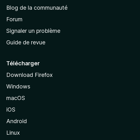
e
a
’
Blog de la communauté
n
d
i
t
’
Forum
n
s
a
Signaler un problème
t
c
a
Guide de revue
c
n
t
u
e
Télécharger
i
Download Firefox
l
Windows
d
e
macOS
M
iOS
o
z
Android
i
Linux
l