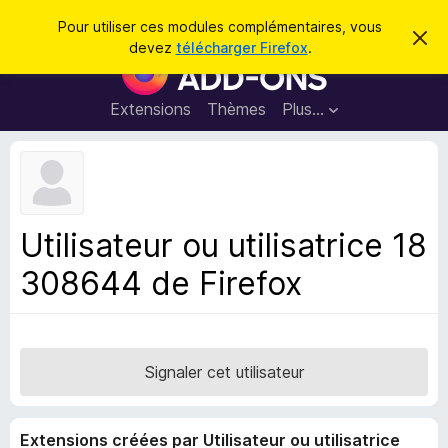
R
Connexion
Pour utiliser ces modules complémentaires, vous
C
e
devez
télécharger Firefox
.
a
M
c
c
o
h
h
e
d
Extensions
Thèmes
Plus…
e
r
u
c
r
e
l
c
m
e
e
h
s
s
e
s
p
a
Utilisateur ou utilisatrice 18
r
g
o
e
308644 de Firefox
u
r
l
e
n
Signaler cet utilisateur
a
v
Extensions créées par Utilisateur ou utilisatrice
i